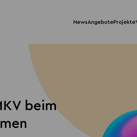
News
Angebote
Projekte
 MKV beim
mmen