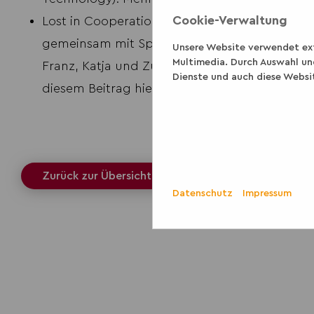
Cookie-Verwaltung
Lost in Cooperation! Wie gestalten wir Lehr-
gemeinsam mit Springhorn, Johanna; Rabsch, K
Unsere Website verwendet exte
Multimedia. Durch Auswahl un
Franz, Katja und Zulauf, Sven (Track Networks 
Dienste und auch diese Websi
diesem Beitrag
hier
.
Zurück zur Übersicht
Datenschutz
Impressum