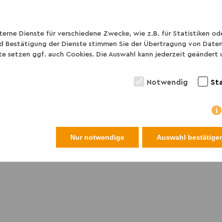
Lernnetzwerke? von
Gerber, Lars
athrin; Zeaiter, Sabrina;
rne Dienste für verschiedene Zwecke, wie z.B. für Statistiken od
d Bestätigung der Dienste stimmen Sie der Übertragung von Daten 
& Participation). Mehr Infos zu
te setzen ggf. auch Cookies. Die Auswahl kann jederzeit geändert
Notwendig
Sta
Nur notwendige
Auswahl bestätige