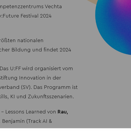
kompetenzzentrums Vechta
y:Future Festival 2024
 größten nationalen
cher Bildung und findet 2024
. Das U:FF wird organisiert vom
tiftung Innovation in der
rverband (SV). Das Programm ist
lls, KI und Zukunftsszenarien.
 - Lessons Learned von
Rau,
, Benjamin (Track AI &
er
.