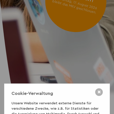
A
m
M
o
, 17. A
ug
ust 2
0
2
6
le
ib
t d
as M
K
V
g
e
sc
hlo
sse
ntag
b
n.
✖
Cookie-Verwaltung
Unsere Website verwendet externe Dienste für
verschiedene Zwecke, wie z.B. für Statistiken oder